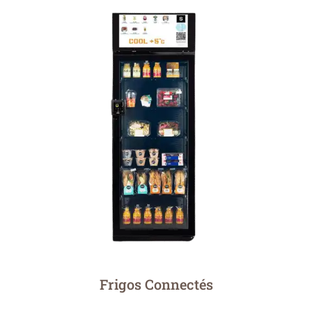
Caféterie
Pour profiter du réconfort d’un expresso de
qualité à toute heure de la journée, nous vous
proposons différents modèles de machines à
café professionnelles. Ils permettent de
préparer un café en grains ou à dosettes et
offrent souvent la possibilité de bénéficier d’un
large choix d’arômes susceptibles de satisfaire
les amateurs de café les plus exigeants.
Je Découvre
Frigos Connectés