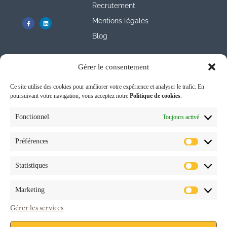
Recrutement
Mentions légales
Blog
Gérer le consentement
Recevez notre
Ce site utilise des cookies pour améliorer votre expérience et analyser le trafic. En
poursuivant votre navigation, vous acceptez notre
Politique de cookies
.
Newsletter
Fonctionnel
Toujours activé
pour être informé des
Préférences
nouveautés
Statistiques
Marketing
Gérer les services