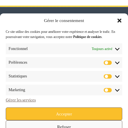
Gérer le consentement
Ce site utilise des cookies pour améliorer votre expérience et analyser le trafic. En
LIENS
poursuivant votre navigation, vous acceptez notre
Politique de cookies
.
RAPIDES
Fonctionnel
Toujours activé
Nos services
Contactez-nous
Préférences
24, rue de Travy
Recrutement
zone senia 719 94657
Statistiques
Thiais Cedex
Mentions légales
Blog
assist.commerciale@chr-
Marketing
caffe.com
Gérer les services
01 41 73 06 06
Accepter
01 41 73 06 16
Refuser