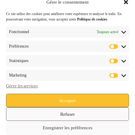
Gérer le consentement
Ce site utilise des cookies pour améliorer votre expérience et analyser le trafic. En
LIENS
poursuivant votre navigation, vous acceptez notre
Politique de cookies
.
RAPIDES
Fonctionnel
Toujours activé
Nos services
Contactez-nous
Préférences
24, rue de Travy
Recrutement
zone senia 719 94657
Statistiques
Thiais Cedex
Mentions légales
Blog
assist.commerciale@chr-
Marketing
caffe.com
Gérer les services
01 41 73 06 06
Accepter
01 41 73 06 16
Refuser
Enregistrer les préférences
Tous droits réservés.
© Copyright 2026 CHR Caffé Network.