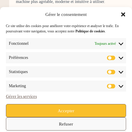
machine plus agréable, moderne et intuitive à utiliser.
Pour le gestionnaire ou l’exploitant, les bénéfices sont tout
Gérer le consentement
aussi clairs :
Ce site utilise des cookies pour améliorer votre expérience et analyser le trafic. En
·
une machine plus simple à gérer,
poursuivant votre navigation, vous acceptez notre
Politique de cookies
.
·
moins d’interruptions de service,
Fonctionnel
Toujours activé
·
une image plus moderne et valorisante du point café.
Préférences
Le café automatique devient alors un véritable service, et non
Statistiques
plus une simple commodité.
Marketing
Conclusion : évoluer avec les usages
Gérer les services
Accepter
Comparer une DA 2000 et une DA 2026, ce n’est pas opposer
deux machines.
Refuser
C’est observer l’évolution des usages, des attentes et du
rapport au café.