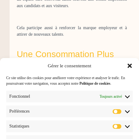
aux candidats et aux visiteurs.
Cela participe aussi à renforcer la marque employeur et à
attirer de nouveaux talents.
Une Consommation Plus
Responsable
Gérer le consentement
Ce site utilise des cookies pour améliorer votre expérience et analyser le trafic. En
Le café de spécialité est également associé à des valeurs plus
poursuivant votre navigation, vous acceptez notre
Politique de cookies
.
éthiques. Beaucoup de torréfacteurs travaillent directement
avec les producteurs et privilégient des pratiques plus
Fonctionnel
Toujours activé
respectueuses de l’environnement.
Préférences
En choisissant ce type de café, les entreprises montrent
Statistiques
qu’elles sont attentives à la qualité des produits, mais aussi à
leur impact social et environnemental. C’est une manière