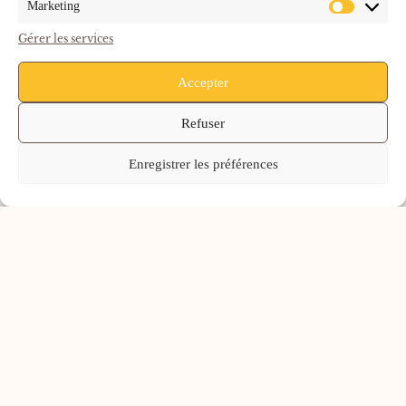
Marketing
simple de soutenir une consommation plus responsable au
quotidien.
Gérer les services
Accepter
Refuser
Enregistrer les préférences
Ca va vous intéresser !
Comment La Digitalisation
Transforme Les Services
De Restauration
D’entreprise : Le Frigo
Connecté