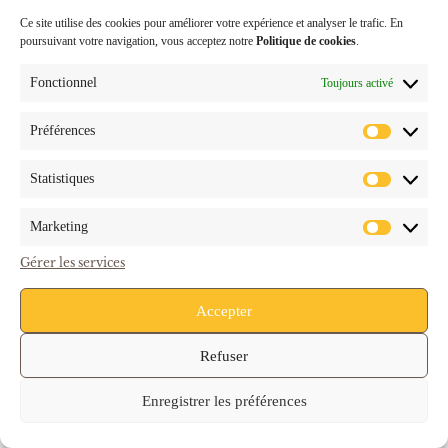
Ce site utilise des cookies pour améliorer votre expérience et analyser le trafic. En
Machine à café filtre tout inox. Préparation du café dans des containers
poursuivant votre navigation, vous acceptez notre
Politique de cookies
.
indépendants allant jusqu’à 40L. Avec raccordement au réseau d’eau 3/4
Gaz mâle 20/27.
Fonctionnel
Toujours activé
1 colonne de chauffe avec bras d’écoulement rotatif
2 containers électriques de 5 L à 40 L de café en réserve
Préférences
1 socle
1 égouttoir
Statistiques
2 modèles : 230V et 400V
Robinet d’eau chaude
Marketing
capacité
Gérer les services
jusqu'à 40 litres par container
Accepter
vitesse de production
Refuser
jusqu'à 25 litres en 10 minutes
Enregistrer les préférences