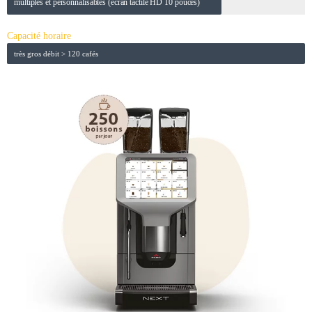
multiples et personnalisables (écran tactile HD 10 pouces)
Capacité horaire
très gros débit > 120 cafés