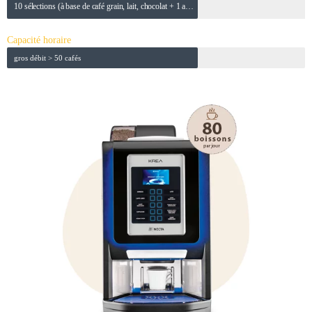
10 sélections (à base de café grain, lait, chocolat + 1 autre boisson)
Capacité horaire
gros débit > 50 cafés