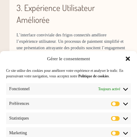
3. Expérience Utilisateur
Améliorée
L’interface conviviale des frigos connectés améliore
l’expérience utilisateur. Un processus de paiement simplifié et
une présentation attrayante des produits suscitent l’engagement
des consommateurs.
Gérer le consentement
Ce site utilise des cookies pour améliorer votre expérience et analyser le trafic. En
Vers Une Distribution
poursuivant votre navigation, vous acceptez notre
Politique de cookies
.
Automatique Plus Verte
Fonctionnel
Toujours activé
frigos connectés d’entreprise
Les
marquent un
Préférences
nouveau chapitre dans l’histoire du vending machine en
France. Ils apportent une réponse contemporaine aux défis de
Statistiques
durabilité tout en proposant une expérience utilisateur
améliorée. Adopter cette technologie, c’est non seulement
Marketing
investir dans l’avenir de votre entreprise, mais c’est aussi