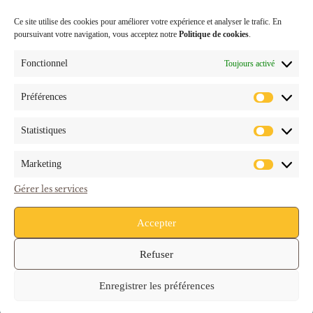
Ce site utilise des cookies pour améliorer votre expérience et analyser le trafic. En
LIENS
poursuivant votre navigation, vous acceptez notre
Politique de cookies
.
RAPIDES
Fonctionnel
Toujours activé
Nos services
Contactez-nous
Préférences
24, rue de Travy
Recrutement
zone senia 719 94657
Statistiques
Thiais Cedex
Mentions légales
Blog
assist.commerciale@chr-
Marketing
caffe.com
Gérer les services
01 41 73 06 06
Accepter
01 41 73 06 16
Refuser
Enregistrer les préférences
Tous droits réservés.
© Copyright 2026 CHR Caffé Network.